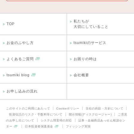
私たちが
TOP
大切にしていること
お金のふやし方
tsumikiのサービス
よくあるご質問
お困りの時は
tsumiki blog
会社概要
お申し込みの流れ
このサイトのご利用にあたって
Cookieポリシー
当社の約款・方針について
投資信託のリスク・手数料等について
開示情報(ディスクロージャー)
ご意見
のお申し出について
システム障害時の対応
証券・金融商品あっせん相談セン
ター
日本投資者保護基金
フィッシング対策